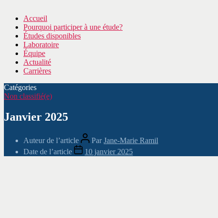
Accueil
Pourquoi participer à une étude?
Études disponibles
Laboratoire
Équipe
Actualité
Carrières
Catégories
Non classifié(e)
Janvier 2025
Auteur de l’article
Par
Jane-Marie Ramil
Date de l’article
10 janvier 2025