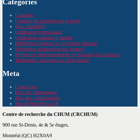
Categories
Cannabis
L'impact du cannabis sur la santé
Non classifié(e)
Outils pour intervenants
Outils pour patients et famille
Préférences patients en recherche clinique
Prévention et réduction des risques
Recherche interventionnelle en troubles concomitants
Traitements innovants en toxicomanie
Meta
Connexion
Flux des publications
Flux des commentaires
Site de WordPress-FR
Centre de recherche du CHUM (CRCHUM)
900 rue St-Denis, 4e & 5e étages,
Montréal (QC) H2X0A9